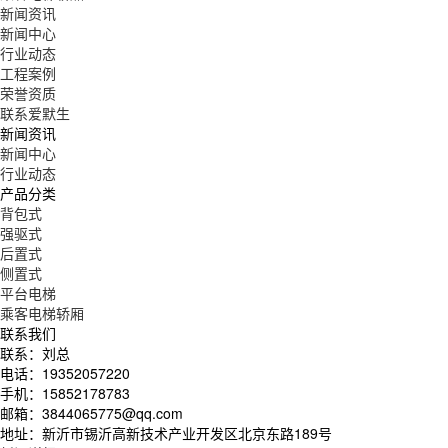
新闻资讯
新闻中心
行业动态
工程案例
荣誉资质
联系爱默生
新闻资讯
新闻中心
行业动态
产品分类
背包式
强驱式
后置式
侧置式
平台电梯
乘客电梯轿厢
联系我们
联系：刘总
电话：19352057220
手机：15852178783
邮箱：3844065775@qq.com
地址：新沂市锡沂高新技术产业开发区北京东路189号